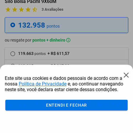
Silo Bolsa Pacifil 9X60M
3 Avaliações
132.958
pontos
ou resgate por
pontos + dinheiro
119.663
+ R$ 611,57
pontos
113.015
+ R$ 917,38
pontos
Este site usa cookies e dados pessoais de acordo com a
106.367
+ R$ 1.223,19
pontos
nossa
Política de Privacidade
e, ao continuar navegando
neste site, você declara estar ciente dessas condições.
Frete e Prazo
Calcular frete
ENTENDI E FECHAR
Utilizar endereço cadastrado
Adicionar ao carrinho