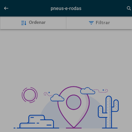
pneus-e-rodas
Ordenar
Filtrar