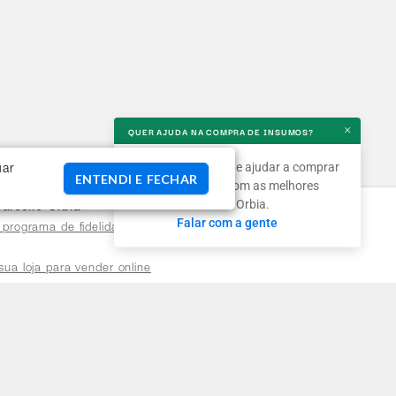
QUER AJUDA NA COMPRA DE INSUMOS?
×
Podemos te ajudar a comprar
uar
ENTENDI E FECHAR
insumos com as melhores
ofertas na Orbia.
arceiro Orbia
Falar com a gente
 programa de fidelidade para
sua loja para vender online
plataforma do distribuidor