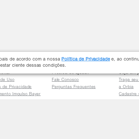
soais de acordo com a nossa
Política de Privacidade
e, ao contin
 estar ciente dessas condições.
cional
Precisa de ajuda?
Seja um p
 de Uso
Fale Conosco
Traga seu
as de Privacidade
Perguntas Frequentes
a Orbia
mento Impulso Bayer
Cadastre 
e Devoluções
Acessar a 
mento dos Grupos
res
e Consulta a
s e
tilhamento de Dados