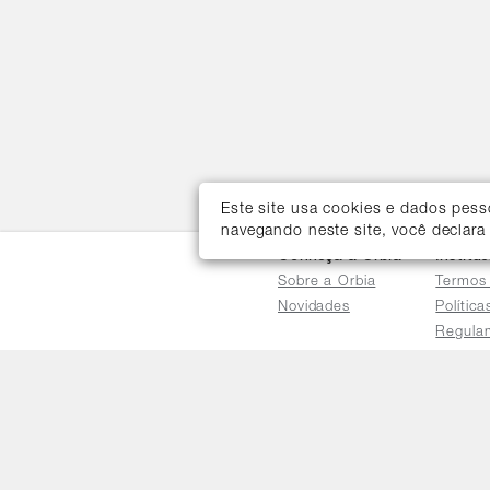
Este site usa cookies e dados pes
navegando neste site, você declara
Conheça a Orbia
Institu
Sobre a Orbia
Termos
Novidades
Polític
Regula
Trocas 
Regula
Familia
Termo d
Bureau
Compar