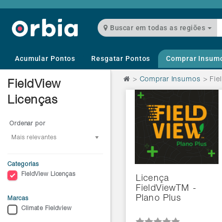
Buscar em todas as regiões
Acumular Pontos
Resgatar Pontos
Comprar Insum
>
Comprar Insumos
>
Fie
FieldView
Licenças
Ordenar por
Mais relevantes
Categorias
FieldView Licenças
Licença
FieldViewTM -
Plano Plus
Marcas
Climate Fieldview