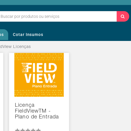
os
Cotar Insumos
ldView Licenças
Licença
FieldViewTM -
Plano de Entrada