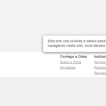
Este site usa cookies e dados pes
navegando neste site, você declara
Conheça a Orbia
Institu
Sobre a Orbia
Termos
Novidades
Polític
Regula
Trocas 
Regula
Familia
Termo d
Bureau