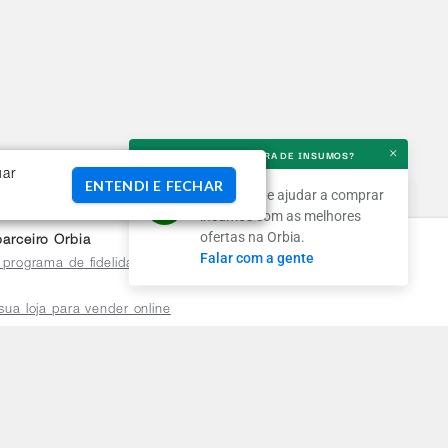
QUER AJUDA NA COMPRA DE INSUMOS?
×
uar
ENTENDI E FECHAR
Podemos te ajudar a comprar
insumos com as melhores
ofertas na Orbia.
arceiro Orbia
Falar com a gente
 programa de fidelidade para
sua loja para vender online
plataforma do distribuidor