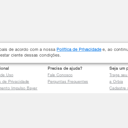
soais de acordo com a nossa
Política de Privacidade
e, ao contin
 estar ciente dessas condições.
cional
Precisa de ajuda?
Seja um p
 de Uso
Fale Conosco
Traga seu
as de Privacidade
Perguntas Frequentes
a Orbia
mento Impulso Bayer
Cadastre 
e Devoluções
Acessar a 
mento dos Grupos
res
e Consulta a
s e