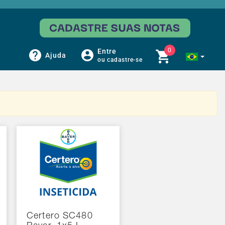
0
Entre
Ajuda
ou cadastre-se
Certero SC480