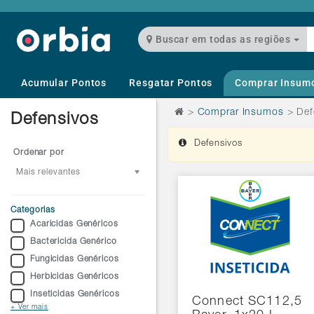
Buscar em todas as regiões
Acumular Pontos
Resgatar Pontos
Comprar Insum
>
Comprar Insumos
>
Def
Defensivos
Defensivos
Ordenar por
Mais relevantes
Categorias
Acaricidas Genéricos
Bactericida Genérico
Fungicidas Genéricos
Herbicidas Genéricos
Inseticidas Genéricos
Connect SC112,5
+ Ver mais