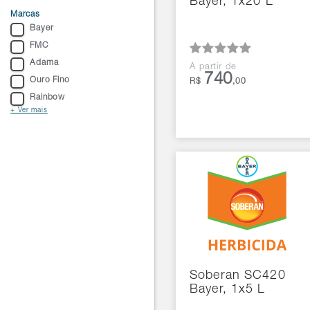
Bayer, 1x20 L
Marcas
Bayer
FMC
Adama
A partir de
740
Ouro Fino
R$
,00
Rainbow
+ Ver mais
Soberan SC420
Bayer, 1x5 L