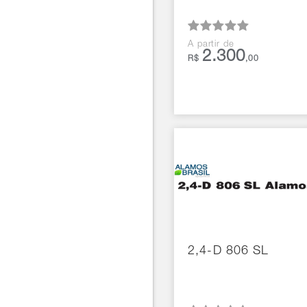
A partir de
2.300
R$
,00
2,4-D 806 SL