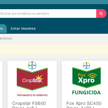
os
Cotar Insumos
ensivos
Cropstar FS600
Fox Xpro SC450