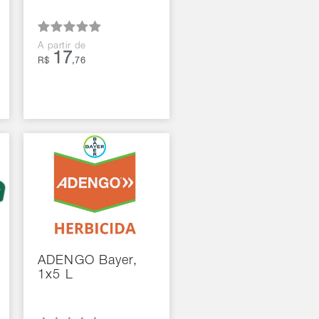
A partir de
17
R$
,76
ADENGO Bayer,
1x5 L