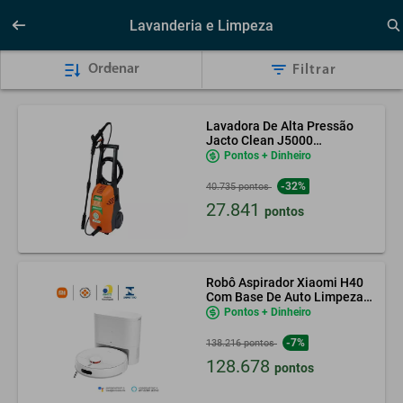
Lavanderia e Limpeza
Ordenar
Filtrar
Lavadora De Alta Pressão
Jacto Clean J5000
Residencial 1300W
Pontos + Dinheiro
-32%
40.735 pontos
27.841
pontos
Robô Aspirador Xiaomi H40
Com Base De Auto Limpeza
127V
Pontos + Dinheiro
-7%
138.216 pontos
128.678
pontos