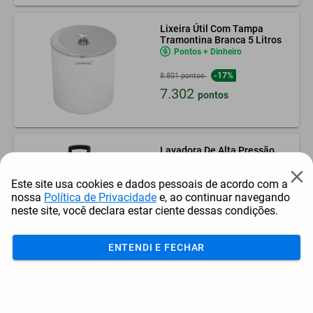
Lixeira Útil Com Tampa
Tramontina Branca 5 Litros
Pontos + Dinheiro
-17%
8.801 pontos
7.302
pontos
Lavadora De Alta Pressão
Vonder Lav 1600 1.600
Lbf/pol²
Pontos + Dinheiro
Este site usa cookies e dados pessoais de acordo com a
nossa
Política de Privacidade
e, ao continuar navegando
-20%
28.751 pontos
neste site, você declara estar ciente dessas condições.
23.061
pontos
ENTENDI E FECHAR
Ferro De Passar Oster
Gcstdpa8002-017 Steam
Shot 110V
Pontos + Dinheiro