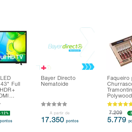
 LED
Bayer Directo
Faqueiro 
43" Full
Nematoide
Churrasc
 HDR+
Tramonti
HDMI…
Polywoo
-12%
7.209
-
A partir de
17.350
5.779
pontos
pontos
p