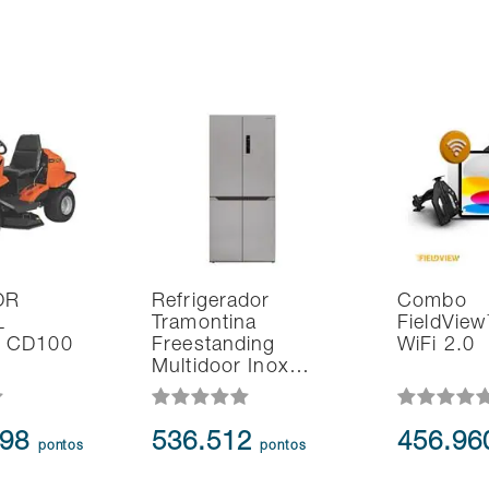
OR
Refrigerador
Combo
L
Tramontina
FieldVie
 CD100
Freestanding
WiFi 2.0
Multidoor Inox…
898
536.512
456.9
pontos
pontos