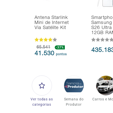
Antena Starlink
Smartpho
Mini de Internet
Samsung 
Via Satélite Kit
S26 Ultr
12GB R
65.541
-37%
435.18
41.530
pontos
Ver todas as
Semana do
Carros e M
categorias
Produtor