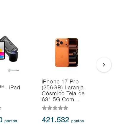
iPhone 17 Pro
Drone DJ
w™- iPad
(256GB) Laranja
360 (Com
Cósmico Tela de
63" 5G Com…
60
421.532
278.2
pontos
pontos