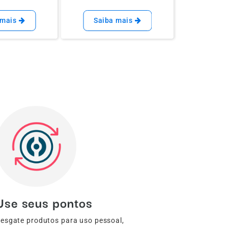
 mais
Saiba mais
Saib
Use seus pontos
esgate produtos para uso pessoal,