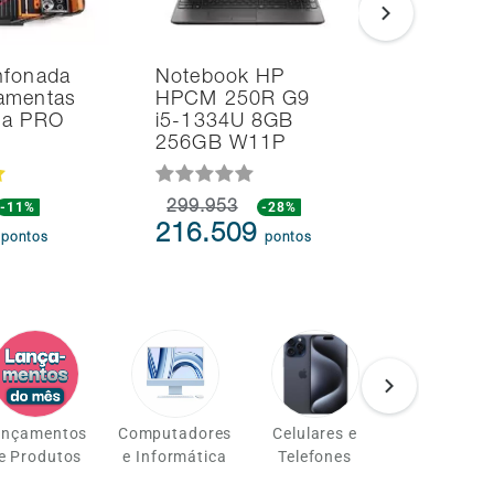
nfonada
Notebook HP
Noteboo
amentas
HPCM 250R G9
Ultrafino
na PRO
i5-1334U 8GB
i7 24GB
256GB W11P
SSD Intel
-11%
299.953
-28%
239.873
1
216.509
217.3
pontos
pontos
ançamentos
Computadores
Celulares e
Eletrônicos
e Produtos
e Informática
Telefones
Tecnologi