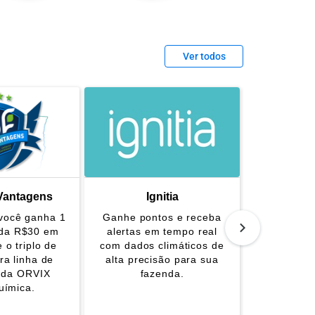
Ver todos
Vantagens
Ignitia
CLUB
você ganha 1
Ganhe pontos e receba
Na Orvix 
ada R$30 em
alertas em tempo real
ponto a 
 o triplo de
com dados climáticos de
co
ra linha de
alta precisão para sua
 da ORVIX
fazenda.
uímica.