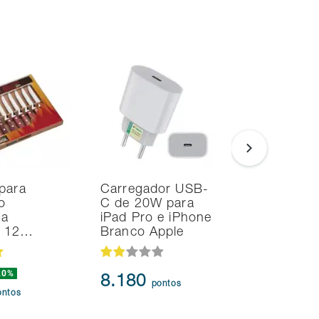
para
Carregador USB-
Noteboo
o
C de 20W para
Ultrafino
na
iPad Pro e iPhone
i7 24GB
d 12…
Branco Apple
SSD Intel
20%
239.873
8.180
pontos
217.3
ontos