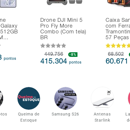
ne
Drone DJI Mini 5
Caixa Sa
Galaxy
Pro Fly More
com Ferr
a 512GB
Combo (Com tela)
Tramonti
AM…
BR
57 Peças
449.756
-8%
68.502
3
pontos
415.304
60.67
pontos
otos
Queima de
Samsung S26
Antenas
L
Estoque
Starlink
d
Últimas Uni