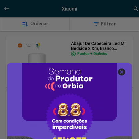
Xiaomi
Ordenar
Filtrar
Abajur De Cabeceira Led Mi
Bedside 2 Xm, Branco
(Xm370bra)
Pontos + Dinheiro
15.930
pontos
Alimentador Wi-Fi Inteligente
Para Pet 2 Xiaomi,
Branco (Xm811bra)
Pontos + Dinheiro
50.298
pontos