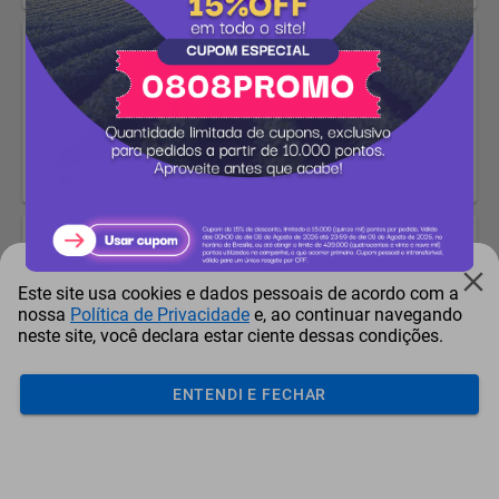
Caixa De Som Bluetooth
Xiaomi 16W À Prova D'água,
Azul (Xm567azu)
Pontos + Dinheiro
15.884
pontos
Caixa De Som Bluetooth
Xiaomi 16W À Prova D'água,
Preto (Xm567pre)
Pontos + Dinheiro
Este site usa cookies e dados pessoais de acordo com a
nossa
Política de Privacidade
e, ao continuar navegando
15.884
pontos
neste site, você declara estar ciente dessas condições.
ENTENDI E FECHAR
Fone De Ouvido Bluetooth
Xiaomi Redmi Buds 6 Play
Branco
Pontos + Dinheiro