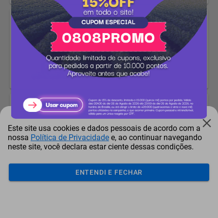
Combo 40 Cápsulas Três
Corações Cappuccino Classic
Pontos + Dinheiro
-35%
4.272 pontos
2.791
pontos
Cápsulas Três Corações Café
Espresso Supremo
Pontos + Dinheiro
Este site usa cookies e dados pessoais de acordo com a
nossa
Política de Privacidade
e, ao continuar navegando
1.531
pontos
neste site, você declara estar ciente dessas condições.
ENTENDI E FECHAR
Combo 40 Cápsulas Três
Corações Café Espresso
Forza
Pontos + Dinheiro