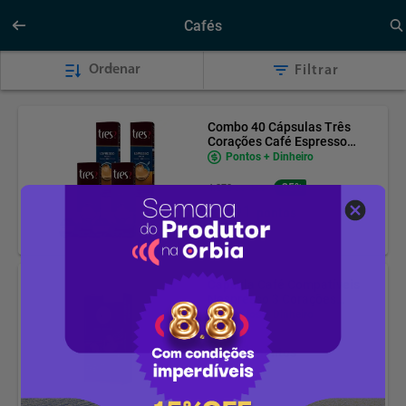
Cafés
Ordenar
Filtrar
Combo 40 Cápsulas Três
Corações Café Espresso
Decaf
Pontos + Dinheiro
-35%
4.272 pontos
2.791
pontos
Cápsula Café Compatíveis
Nespresso 3 Corações
Máximo Cafés Especiais
Pontos + Dinheiro
1.531
pontos