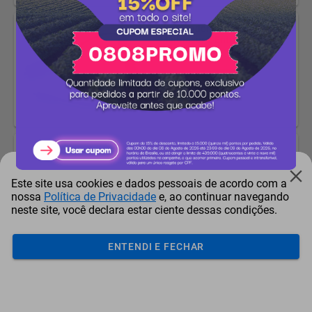
Carregador Automotivo
Multilaser 2 Entradas Usb
2.1A Cb083
Pontos + Dinheiro
-11%
1.191 pontos
1.063
pontos
Carregador Tramontina
Veicular 2000 Mah
Pontos + Dinheiro
Este site usa cookies e dados pessoais de acordo com a
nossa
Política de Privacidade
e, ao continuar navegando
-16%
2.023 pontos
neste site, você declara estar ciente dessas condições.
1.704
pontos
ENTENDI E FECHAR
Pelicula Para Celular
Samsung A23
Pontos + Dinheiro