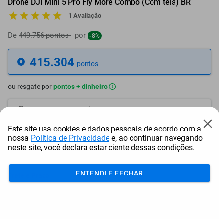
Drone DJI Mini 5 Pro Fly More Combo (Com tela) BR
1 Avaliação
De
449.756 pontos
por
-8%
415.304
pontos
ou resgate por
pontos + dinheiro
373.774
+ R$ 1.910,38
pontos
Este site usa cookies e dados pessoais de acordo com a
353.009
+ R$ 2.865,57
pontos
nossa
Política de Privacidade
e, ao continuar navegando
neste site, você declara estar ciente dessas condições.
332.244
+ R$ 3.820,76
pontos
ENTENDI E FECHAR
Frete e Prazo
Calcular frete
Utilizar endereço cadastrado