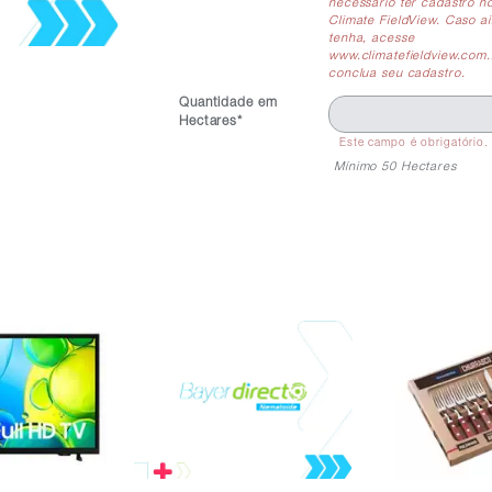
necessário ter cadastro no
Climate FieldView. Caso a
tenha, acesse
www.climatefieldview.com.
conclua seu cadastro.
Quantidade em
Hectares*
Este campo é obrigatório.
Mínimo 50 Hectares