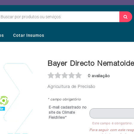
os
Cotar Insumos
Bayer Directo Nematoid
0 avaliação
Agricultura de Precisão
* campo obrigatório
E-mail cadastrado no
site da Climate
FieldView*
Este campo é obrigatório.
Para seguir com este resg