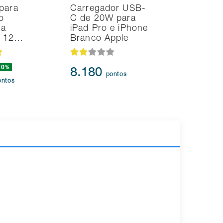
para
Carregador USB-
Smart TV
o
C de 20W para
Samsung 
na
iPad Pro e iPhone
UHD 4K T
d 12…
Branco Apple
HDR10+
20%
8.180
95.91
pontos
ontos