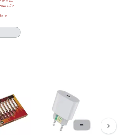
 site da
inda não
br e