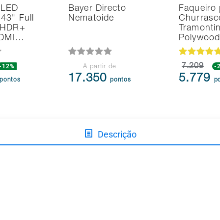
 LED
Bayer Directo
Faqueiro 
43" Full
Nematoide
Churrasc
 HDR+
Tramonti
HDMI…
Polywoo
-12%
7.209
-
A partir de
17.350
5.779
pontos
pontos
p
Descrição