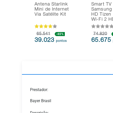
Antena Starlink
Smart TV
Mini de Internet
Samsung 
Via Satélite Kit
HD Tizen
Wi-Fi 2 
65.541
-40%
74.820
39.023
65.675
pontos
Prestador:
Bayer Brasil
Descrição: