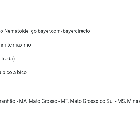
cto Nematoide: go.bayer.com/bayerdirecto
 limite máximo
ntrada)
 bico a bico
Maranhão - MA, Mato Grosso - MT, Mato Grosso do Sul - MS, Minas G