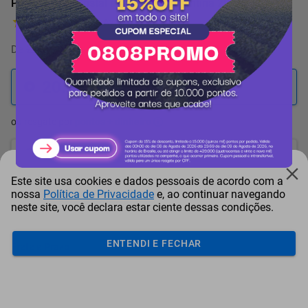
Pulverizador Costal a Bateria Tramontina 20 Litros
1 Avaliação
De
22.853 pontos
por
-11%
20.262
pontos
ou resgate por
pontos + dinheiro
18.236
+ R$ 93,20
pontos
Este site usa cookies e dados pessoais de acordo com a
17.223
+ R$ 139,79
pontos
nossa
Política de Privacidade
e, ao continuar navegando
neste site, você declara estar ciente dessas condições.
16.210
+ R$ 186,39
pontos
ENTENDI E FECHAR
Frete e Prazo
Calcular frete
Utilizar endereço cadastrado