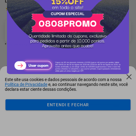
Licença FieldView™ - Plano Plus
14 Avaliações
E-mail cadastrado no site da Climate FieldView: *
* Campo obrigatório
Adicionar ao carrinho
Este site usa cookies e dados pessoais de acordo com a nossa
Política de Privacidade
e, ao continuar navegando neste site, você
Mais Resgatados
declara estar ciente dessas condições.
ENTENDI E FECHAR