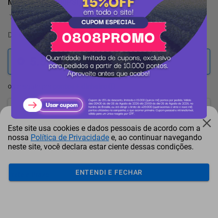
Manômetro (200PSI) Agroflux
0 Avaliação
De
6.514 pontos
por
-15%
5.559
pontos
ou resgate por
pontos + dinheiro
5.004
+ R$ 25,53
pontos
Este site usa cookies e dados pessoais de acordo com a
4.726
+ R$ 38,32
pontos
nossa
Política de Privacidade
e, ao continuar navegando
neste site, você declara estar ciente dessas condições.
4.448
+ R$ 51,11
pontos
ENTENDI E FECHAR
Frete e Prazo
Calcular frete
Utilizar endereço cadastrado