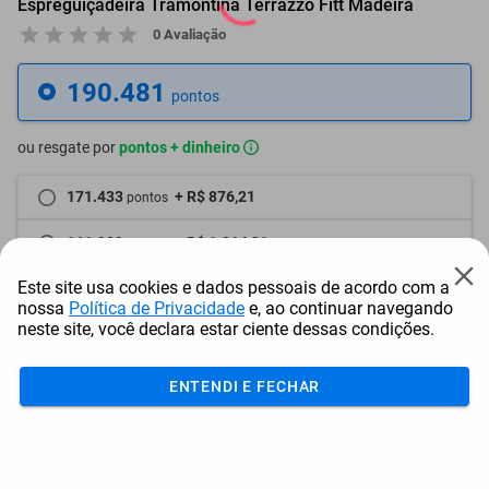
Espreguiçadeira Tramontina Terrazzo Fitt Madeira
0 Avaliação
190.481
pontos
ou resgate por
pontos + dinheiro
171.433
+ R$ 876,21
pontos
161.909
+ R$ 1.314,31
pontos
Este site usa cookies e dados pessoais de acordo com a
152.385
+ R$ 1.752,42
pontos
nossa
Política de Privacidade
e, ao continuar navegando
neste site, você declara estar ciente dessas condições.
Frete e Prazo
Calcular frete
ENTENDI E FECHAR
Utilizar endereço cadastrado
Adicionar ao carrinho