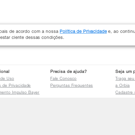
soais de acordo com a nossa
Política de Privacidade
e, ao contin
 estar ciente dessas condições.
cional
Precisa de ajuda?
Seja um p
 de Uso
Fale Conosco
Traga seu
as de Privacidade
Perguntas Frequentes
a Orbia
mento Impulso Bayer
Cadastre 
e Devoluções
Acessar a 
mento dos Grupos
res
e Consulta a
s e
tilhamento de Dados