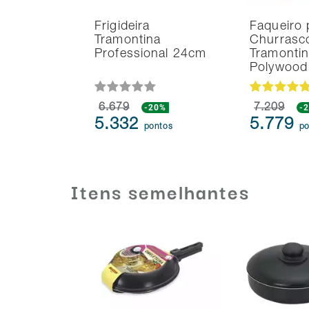
Frigideira
Faqueiro 
Tramontina
Churrasc
Professional 24cm
Tramonti
Polywoo
6.679
-20%
7.209
-
5.332
5.779
pontos
po
Itens semelhantes