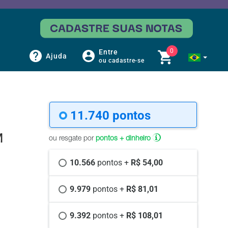
0
Entre
Ajuda
ou cadastre-se
11.740 
pontos
M
ou resgate por
pontos + dinheiro
10.566 
pontos +
 R$ 54,00
9.979 
pontos +
 R$ 81,01
9.392 
pontos +
 R$ 108,01