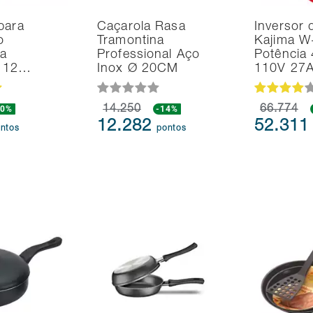
para
Caçarola Rasa
Inversor 
o
Tramontina
Kajima W
na
Professional Aço
Potência
d 12…
Inox Ø 20CM
110V 27
20%
14.250
-14%
66.774
12.282
52.31
ntos
pontos