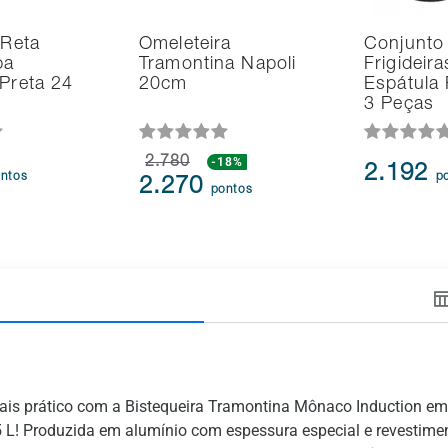
 Reta
Omeleteira
Conjunto
pa
Tramontina Napoli
Frigideir
 Preta 24
20cm
Espátula 
3 Peças
2.780
-18%
2.192
ntos
p
2.270
pontos
ais prático com a Bistequeira Tramontina Mônaco Induction em
 L! Produzida em alumínio com espessura especial e revestimen