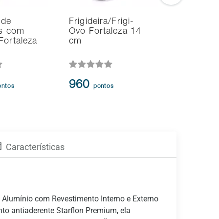
 de
Frigideira/Frigi-
Kit de Fri
as com
Ovo Fortaleza 14
Fortaleza
Fortaleza
cm
Peças
3.385
-
960
ontos
pontos
2.890
p
Características
 Alumínio com Revestimento Interno e Externo
to antiaderente Starflon Premium, ela