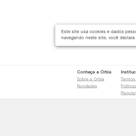
Este site usa cookies e dados pes
navegando neste site, você declara
Conheça a Orbia
Institu
Sobre a Orbia
Termos
Novidades
Polític
Regula
Trocas 
Regula
Familia
Termo d
Bureau
Compar