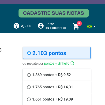
0
Entre
Ajuda
ou cadastre-se
s
2.103 
pontos
ou resgate por
pontos + dinheiro
1.869 
pontos +
 R$ 9,52
1.765 
pontos +
 R$ 14,31
1.661 
pontos +
 R$ 19,09