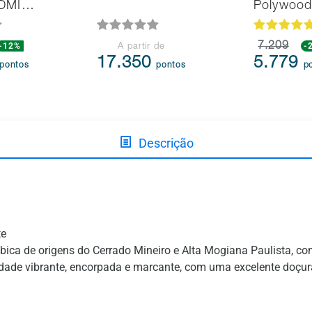
HDMI…
Polywoo
-12%
7.209
-
A partir de
17.350
5.779
pontos
pontos
p
Descrição
te
ica de origens do Cerrado Mineiro e Alta Mogiana Paulista, co
ade vibrante, encorpada e marcante, com uma excelente doçura