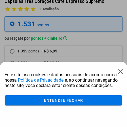
Cápsulas Três Corações Café Espresso Supremo
1 Avaliação
1.531
pontos
ou resgate por
pontos + dinheiro
1.359
+ R$ 6,95
pontos
1.284
+ R$ 10,40
pontos
Este site usa cookies e dados pessoais de acordo com a
1.208
+ R$ 13,89
pontos
nossa
Política de Privacidade
e, ao continuar navegando
neste site, você declara estar ciente dessas condições.
Frete e Prazo
Calcular frete
ENTENDI E FECHAR
Utilizar endereço cadastrado
Adicionar ao carrinho