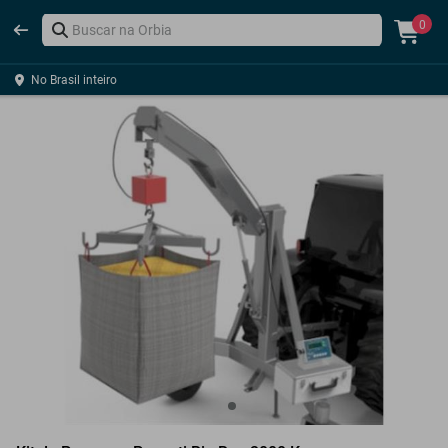
0
No Brasil inteiro