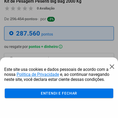
Kit de Pesagem Pesenti Big Bag 2000 Kg
0 Avaliação
De
296.454 pontos
por
-3%
287.560
pontos
ou resgate por
pontos + dinheiro
258.804
+ R$ 1.322,78
pontos
Este site usa cookies e dados pessoais de acordo com a
244.426
+ R$ 1.984,16
pontos
nossa
Política de Privacidade
e, ao continuar navegando
neste site, você declara estar ciente dessas condições.
230.048
+ R$ 2.645,55
pontos
ENTENDI E FECHAR
Frete e Prazo
Calcular frete
Utilizar endereço cadastrado