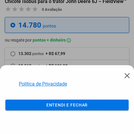
Chicote Isobus para o trator John Deere 6J – FieldView™
0 Avaliação
14.780
pontos
ou resgate por
pontos + dinheiro
13.302
+ R$ 67,99
pontos
12.563
+ R$ 101,98
pontos
Este site usa cookies e dados pessoais de acordo com a
11.824
+ R$ 135,98
pontos
nossa
Política de Privacidade
e, ao continuar navegando
neste site, você declara estar ciente dessas condições.
Frete e Prazo
Calcular frete
ENTENDI E FECHAR
Utilizar endereço cadastrado
Adicionar ao carrinho