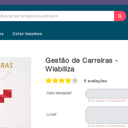
os
Cotar Insumos
Gestão de Carreiras -
Wiabiliza
6 avaliações
Data desejada*
Este campo é obrigatório.
Local*
Este campo é obrigatório.