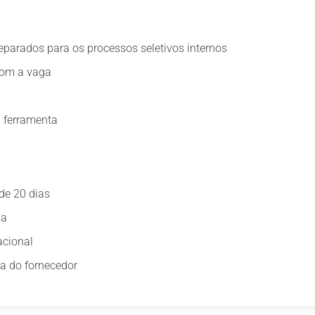
parados para os processos seletivos internos
 com a vaga
 ferramenta
de 20 dias
ia
acional
da do fornecedor