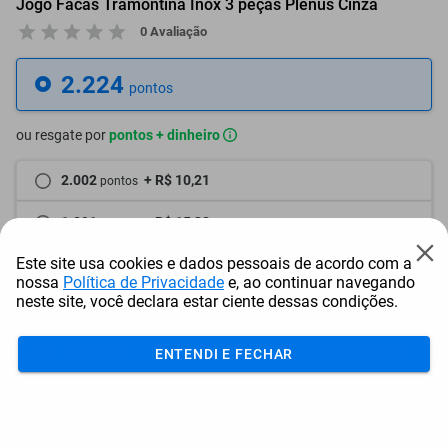
Jogo Facas Tramontina Inox 3 peças Plenus Cinza
0 Avaliação
2.224
pontos
ou resgate por
pontos + dinheiro
2.002
+ R$ 10,21
pontos
1.891
+ R$ 15,32
pontos
Este site usa cookies e dados pessoais de acordo com a
1.780
+ R$ 20,42
pontos
nossa
Política de Privacidade
e, ao continuar navegando
neste site, você declara estar ciente dessas condições.
Frete e Prazo
Calcular frete
ENTENDI E FECHAR
Utilizar endereço cadastrado
Adicionar ao carrinho