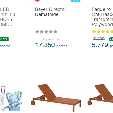
 LED
Bayer Directo
Faqueiro 
43" Full
Nematoide
Churrasc
 HDR+
Tramonti
HDMI…
Polywoo
-12%
7.209
-
A partir de
17.350
5.779
pontos
pontos
p