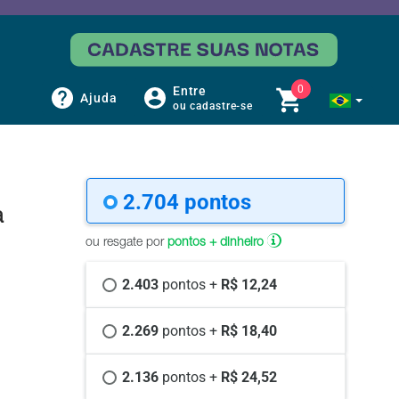
0
Entre
Ajuda
ou cadastre-se
2.704 
pontos
a
ou resgate por
pontos + dinheiro
2.403 
pontos +
 R$ 12,24
2.269 
pontos +
 R$ 18,40
2.136 
pontos +
 R$ 24,52