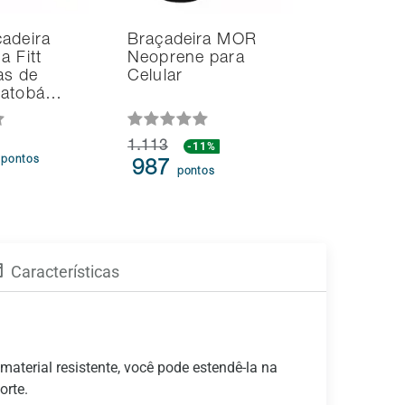
adeira
Braçadeira MOR
a Fitt
Neoprene para
as de
Celular
Jatobá…
1.113
-11%
4
pontos
987
pontos
Características
material resistente, você pode estendê-la na
orte.