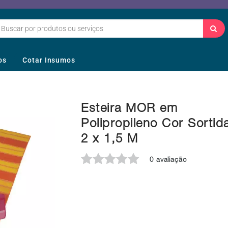
os
Cotar Insumos
Esteira MOR em
Polipropileno Cor Sortid
2 x 1,5 M
0 avaliação