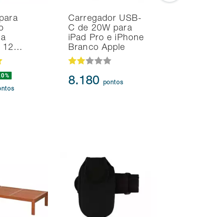
para
Carregador USB-
Smart T
o
C de 20W para
Samsung
na
iPad Pro e iPhone
TV Tizen
d 12…
Branco Apple
Fi 2 HDM
20%
44.434
8.180
pontos
41.61
ontos