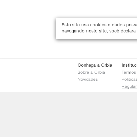
Este site usa cookies e dados pes
navegando neste site, você declara
Conheça a Orbia
Institu
Sobre a Orbia
Termos
Novidades
Polític
Regula
Trocas 
Regula
Familia
Termo d
Bureau
Compar
Relatór