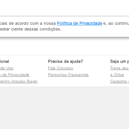
soais de acordo com a nossa
Política de Privacidade
e, ao contin
 estar ciente dessas condições.
cional
Precisa de ajuda?
Seja um p
 de Uso
Fale Conosco
Traga seu
as de Privacidade
Perguntas Frequentes
a Orbia
mento Impulso Bayer
Cadastre 
e Devoluções
Acessar a 
mento dos Grupos
res
e Consulta a
s e
tilhamento de Dados
io de Igualdade