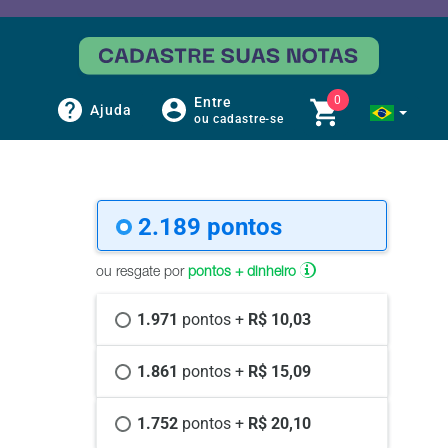
0
Entre
Ajuda
ou cadastre-se
2.189 
pontos
ou resgate por
pontos + dinheiro
1.971 
pontos +
 R$ 10,03
1.861 
pontos +
 R$ 15,09
1.752 
pontos +
 R$ 20,10