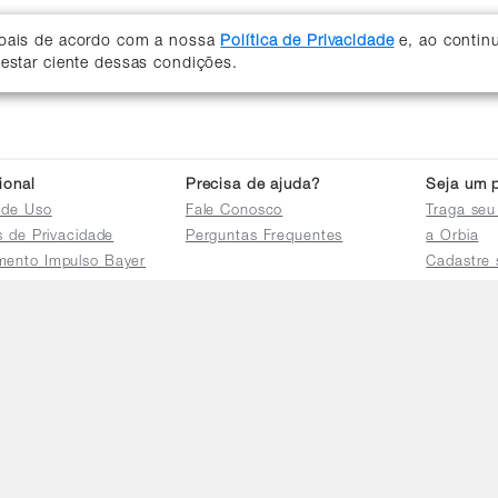
soais de acordo com a nossa
Política de Privacidade
e, ao contin
 estar ciente dessas condições.
cional
Precisa de ajuda?
Seja um p
 de Uso
Fale Conosco
Traga seu
as de Privacidade
Perguntas Frequentes
a Orbia
mento Impulso Bayer
Cadastre 
e Devoluções
Acessar a 
mento dos Grupos
res
e Consulta a
s e
tilhamento de Dados
io de Igualdade