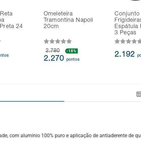
 Reta
Omeleteira
Conjunto
pa
Tramontina Napoli
Frigideir
 Preta 24
20cm
Espátula 
3 Peças
2.780
-18%
2.192
ntos
p
2.270
pontos
dade, com alumínio 100% puro e aplicação de antiaderente de 