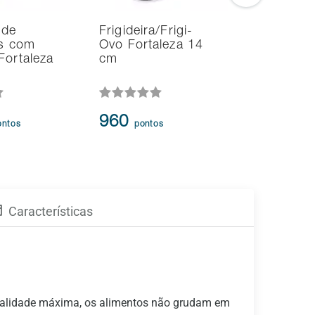
 de
Frigideira/Frigi-
Kit de Fri
as com
Ovo Fortaleza 14
Fortaleza
Fortaleza
cm
Peças
3.385
-
960
ontos
pontos
2.890
p
Características
qualidade máxima, os alimentos não grudam em