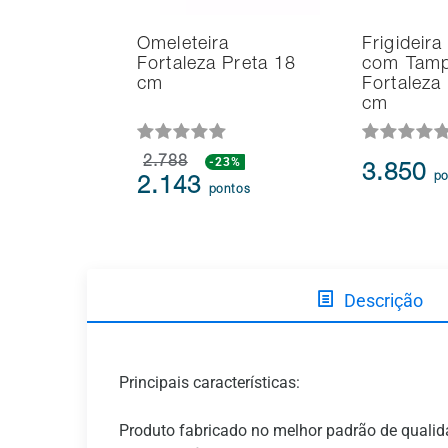
Omeleteira
Frigideira
Fortaleza Preta 18
com Tam
cm
Fortaleza
cm
2.788
-23%
3.850
po
2.143
pontos
Descrição
Principais características:
Produto fabricado no melhor padrão de quali