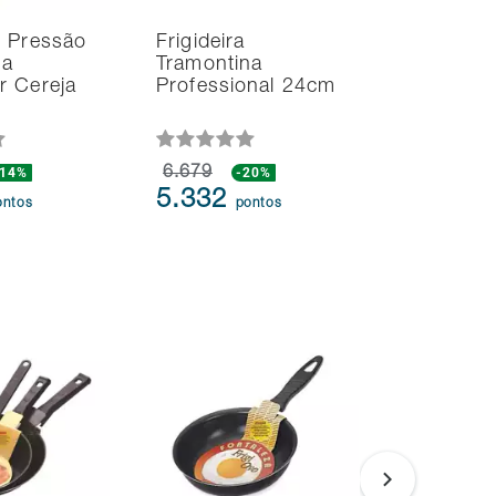
e Pressão
Frigideira
na
Tramontina
r Cereja
Professional 24cm
s
-14%
6.679
-20%
5.332
ontos
pontos