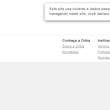
Este site usa cookies e dados pes
navegando neste site, você declara
Conheça a Orbia
Institu
Sobre a Orbia
Termos
Novidades
Polític
Regula
Trocas 
Regula
Familia
Termo d
Bureau
Compar
Relatór
Salarial