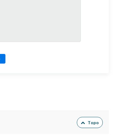
o
Topo