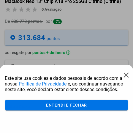
MacBook Neo 13” Chip A18 Pro 256GB Citrino (Citrine)
0 Avaliação
De
338.778 pontos
por
-7%
313.684
pontos
ou resgate por
pontos + dinheiro
282.316
+ R$ 1.442,93
pontos
Este site usa cookies e dados pessoais de acordo com a
266.632
+ R$ 2.164,39
pontos
nossa
Política de Privacidade
e, ao continuar navegando
neste site, você declara estar ciente dessas condições.
250.948
+ R$ 2.885,86
pontos
ENTENDI E FECHAR
Frete e Prazo
Calcular frete
Utilizar endereço cadastrado