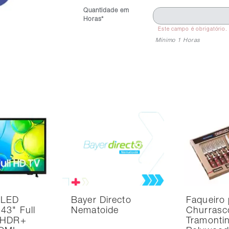
Quantidade em
Horas*
Este campo é obrigatório.
Mínimo 1 Horas
 LED
Bayer Directo
Faqueiro 
43" Full
Nematoide
Churrasc
 HDR+
Tramonti