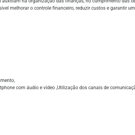
bil auxiliam na organização das finanças, no cumprimento das o
vel melhorar o controle financeiro, reduzir custos e garantir um
imento,
rtphone com áudio e vídeo ,Utilização dos canais de comunicaç