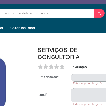
os
Cotar Insumos
SERVIÇOS DE
CONSULTORIA
0 avaliação
Data desejada*
Este campo é obrigatório.
Local*
Este campo é obrigatório.