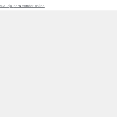
sua loja para vender online
plataforma do distribuidor
de atendimento
a a sexta das 8h às 18h
5.3)
SP, CEP: 05424-010