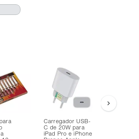
para
Carregador USB-
Smart TV
o
C de 20W para
Samsung 
na
iPad Pro e iPhone
UHD 4K T