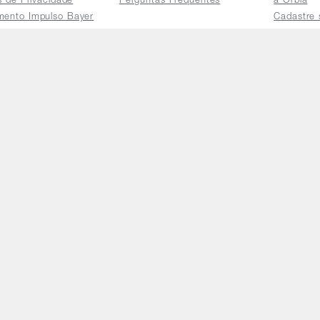
as de Privacidade
Perguntas Frequentes
a Orbia
mento Impulso Bayer
Cadastre 
e Devoluções
Acessar a 
mento dos Grupos
res
e Consulta a
s e
tilhamento de Dados
io de Igualdade
Telefones
Horário 
(11) 4470-2239
De segund
0800 725 9900
yright © 2026 Orbia - Última atualização: 05/08/2026 (2026080
6/0001-62 / Rua Pais Leme, nº 524 - Pinheiros, São Paulo - 