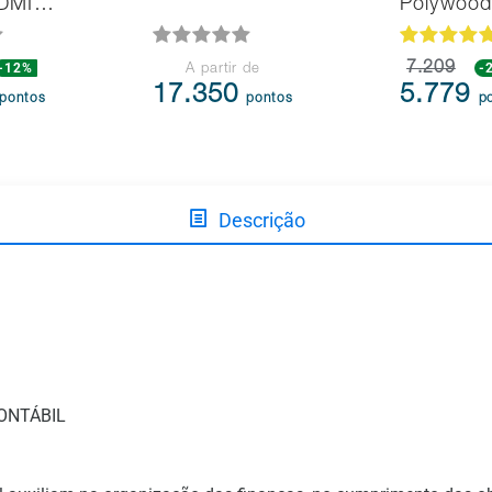
HDMI…
Polywoo
-12%
7.209
-
A partir de
17.350
5.779
pontos
pontos
p
Descrição
ONTÁBIL