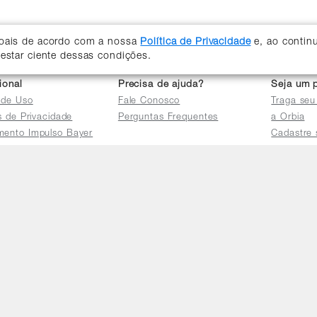
soais de acordo com a nossa
Política de Privacidade
e, ao contin
 estar ciente dessas condições.
cional
Precisa de ajuda?
Seja um p
 de Uso
Fale Conosco
Traga seu
as de Privacidade
Perguntas Frequentes
a Orbia
mento Impulso Bayer
Cadastre 
e Devoluções
Acessar a 
mento dos Grupos
res
e Consulta a
s e
tilhamento de Dados
io de Igualdade
Telefones
Horário 