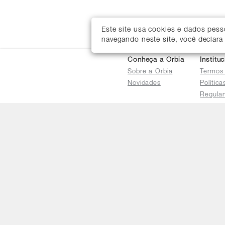
Este site usa cookies e dados pes
navegando neste site, você declara
Conheça a Orbia
Institu
Sobre a Orbia
Termos
Novidades
Polític
Regula
Trocas 
Regula
Familia
Termo d
Bureau
Compar
Relatór
Salarial
E-mail