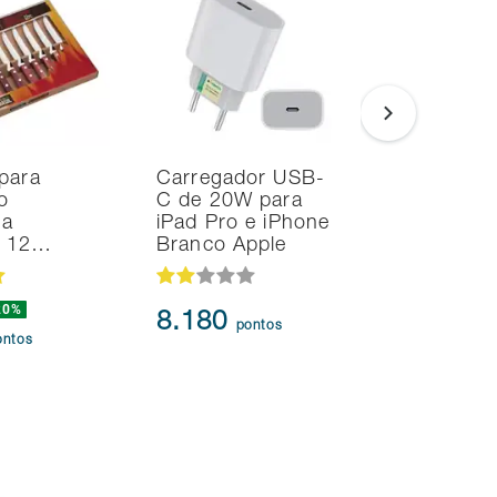
para
Carregador USB-
Smart TV
o
C de 20W para
Samsung 
na
iPad Pro e iPhone
UHD 4K T
d 12…
Branco Apple
HDR10+
20%
8.180
95.91
pontos
ontos