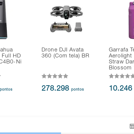
Dahua
Drone DJI Avata
Garrafa T
 Full HD
360 (Com tela) BR
Aerolight 
C4B0-Ni
Straw Da
Blossom 
278.298
10.24
pontos
pontos