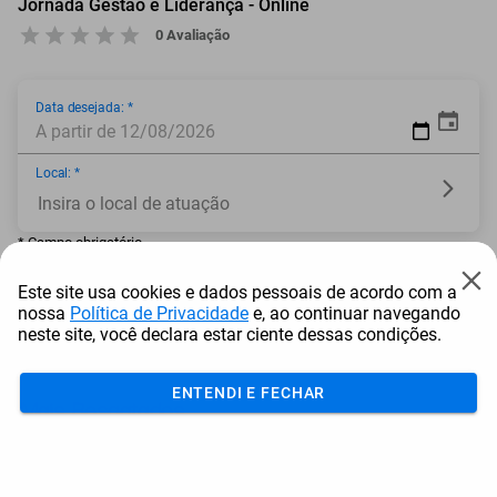
Jornada Gestão e Liderança - Online
0 Avaliação
Data desejada: *
A partir de 12/08/2026
Local: *
* Campo obrigatório
Este site usa cookies e dados pessoais de acordo com a
nossa
Política de Privacidade
e, ao continuar navegando
neste site, você declara estar ciente dessas condições.
Adicionar ao carrinho
ENTENDI E FECHAR
Mais Resgatados