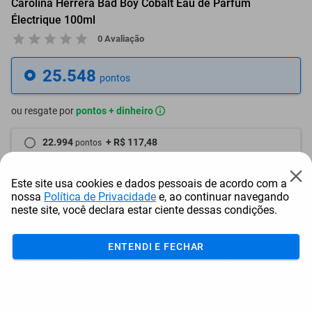
Carolina Herrera Bad Boy Cobalt Eau de Parfum
Électrique 100ml
0 Avaliação
25.548
pontos
ou resgate por
pontos + dinheiro
22.994
+ R$ 117,48
pontos
21.716
+ R$ 176,27
pontos
Este site usa cookies e dados pessoais de acordo com a
nossa
Política de Privacidade
e, ao continuar navegando
20.439
+ R$ 235,01
pontos
neste site, você declara estar ciente dessas condições.
Frete e Prazo
ENTENDI E FECHAR
Calcular frete
Utilizar endereço cadastrado