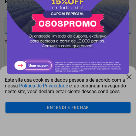
Rabanne Invictus Victory Absolu Parfum Intense 50ml
0 Avaliação
26.566
pontos
ou resgate por
pontos + dinheiro
23.910
+ R$ 122,18
pontos
22.582
+ R$ 183,26
pontos
Este site usa cookies e dados pessoais de acordo com a
21.253
+ R$ 244,40
pontos
nossa
Política de Privacidade
e, ao continuar navegando
neste site, você declara estar ciente dessas condições.
Frete e Prazo
Calcular frete
ENTENDI E FECHAR
Utilizar endereço cadastrado
Adicionar ao carrinho