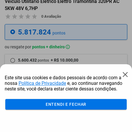
Veículo Utilitário Elétrico Elettro Tramontina 320PR AC
5KW 48V 6,7HP
0 Avaliação
5.817.824
pontos
ou resgate por
pontos + dinheiro
5.600.432
+ R$ 10.000,00
pontos
Frete e Prazo
Este site usa cookies e dados pessoais de acordo com a
nossa
Política de Privacidade
e, ao continuar navegando
Calcular frete
neste site, você declara estar ciente dessas condições.
Utilizar endereço cadastrado
ENTENDI E FECHAR
Adicionar ao carrinho
Mais Resgatados