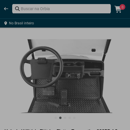
0
No Brasil inteiro