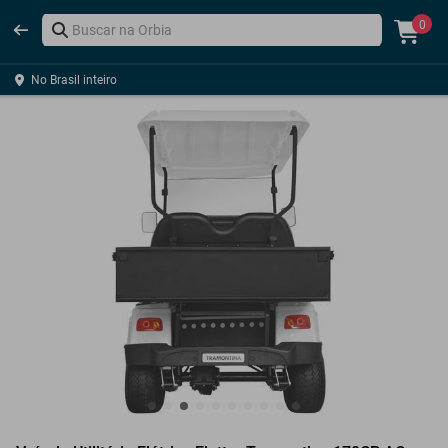
0
No Brasil inteiro