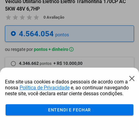
Veículo Utilitário Elétrico Elettro Tramontina 170CP AC
5KW 48V 6,7HP
0 Avaliação
4.564.054
pontos
ou resgate por
pontos + dinheiro
4.346.662
+ R$ 10.000,00
pontos
Frete e Prazo
Este site usa cookies e dados pessoais de acordo com a
nossa
Política de Privacidade
e, ao continuar navegando
Calcular frete
neste site, você declara estar ciente dessas condições.
Utilizar endereço cadastrado
ENTENDI E FECHAR
Adicionar ao carrinho
Mais Resgatados