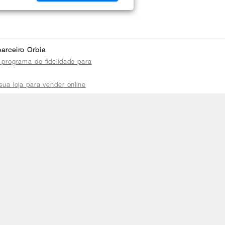
arceiro Orbia
 programa de fidelidade para
sua loja para vender online
plataforma do distribuidor
de atendimento
a a sexta das 8h às 18h