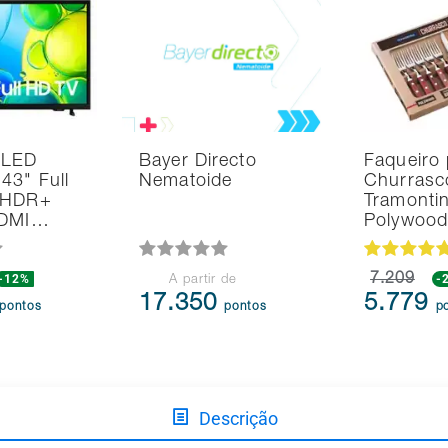
 LED
Bayer Directo
Faqueiro 
43" Full
Nematoide
Churrasc
 HDR+
Tramonti
HDMI…
Polywoo
-12%
7.209
-
A partir de
17.350
5.779
pontos
pontos
p
Descrição