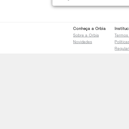
Conheça a Orbia
Institu
Sobre a Orbia
Termos
Novidades
Polític
Regula
Trocas 
Regula
Familia
Termo d
Bureau
Compar
Relatór
Salarial
E-mail
faleconosco@orbia.ag