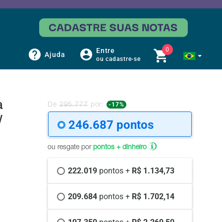
0
Entre
Ajuda
ou cadastre-se
a
-17%
De
295.777
por:
W
246.687 
pontos
ou resgate por
pontos + dinheiro
222.019 
pontos +
 R$ 1.134,73
209.684 
pontos +
 R$ 1.702,14