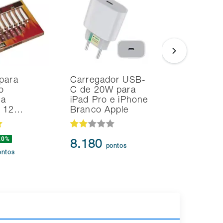
para
Carregador USB-
Smart TV
o
C de 20W para
Samsung 
na
iPad Pro e iPhone
UHD 4K T
d 12…
Branco Apple
HDR10+
20%
8.180
95.91
pontos
ontos