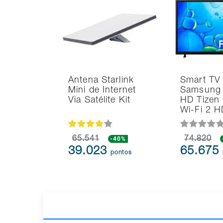
Antena Starlink
Smart TV
Mini de Internet
Samsung 
Via Satélite Kit
HD Tizen
Wi-Fi 2 
65.541
-40%
74.820
39.023
65.675
pontos