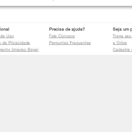
cional
Precisa de ajuda?
Seja um p
 de Uso
Fale Conosco
Traga seu
as de Privacidade
Perguntas Frequentes
a Orbia
mento Impulso Bayer
Cadastre 
e Devoluções
Acessar a 
mento dos Grupos
res
e Consulta a
s e
tilhamento de Dados
io de Igualdade
Telefones
Horário 
(11) 4470-2239
De segund