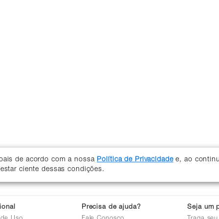
soais de acordo com a nossa
Política de Privacidade
e, ao contin
 estar ciente dessas condições.
cional
Precisa de ajuda?
Seja um p
 de Uso
Fale Conosco
Traga seu