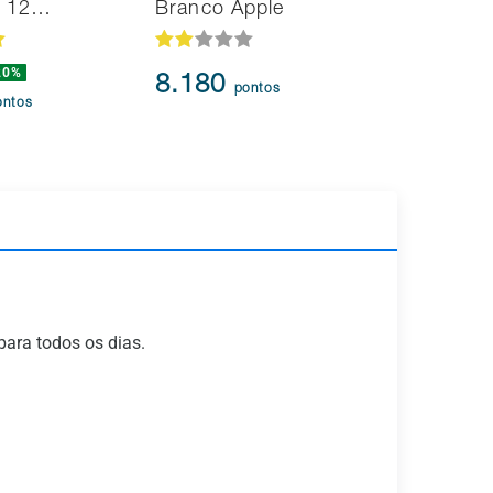
d 12…
Branco Apple
Fi 2 HDM
20%
44.434
8.180
pontos
41.61
ontos
para todos os dias.