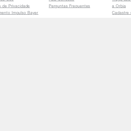
as de Privacidade
Perguntas Frequentes
a Orbia
mento Impulso Bayer
Cadastre 
e Devoluções
Acessar a 
mento dos Grupos
res
e Consulta a
s e
tilhamento de Dados
io de Igualdade
Telefones
Horário 
(11) 4470-2239
De segund
0800 725 9900
yright © 2026 Orbia - Última atualização: 05/08/2026 (2026080
6/0001-62 / Rua Pais Leme, nº 524 - Pinheiros, São Paulo - 