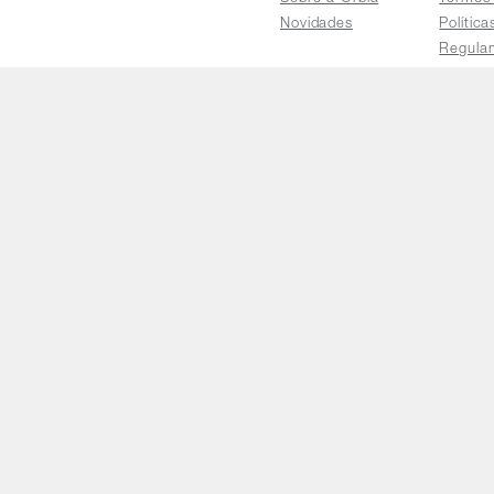
Novidades
Polític
Regula
Trocas 
Regula
Familia
Termo d
Bureau
Compar
Relatór
Salarial
E-mail
faleconosco@orbia.ag
Cop
CNPJ nº 33.150.60