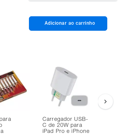
Adicionar ao carrinho
para
Carregador USB-
Smart T
o
C de 20W para
Samsung
na
iPad Pro e iPhone
TV Tizen