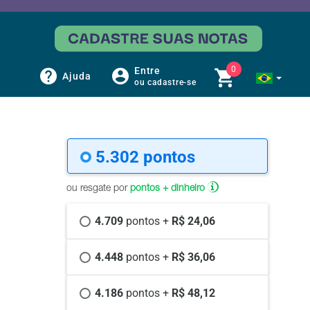
0
Entre
Ajuda
ou cadastre-se
5.302 
pontos
ou resgate por
pontos + dinheiro
4.709 
pontos +
 R$ 24,06
4.448 
pontos +
 R$ 36,06
4.186 
pontos +
 R$ 48,12