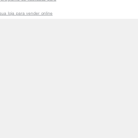
sua loja para vender online
plataforma do distribuidor
de atendimento
a a sexta das 8h às 18h
5.3)
SP, CEP: 05424-010