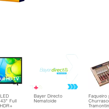
 LED
Bayer Directo
Faqueiro 
43" Full
Nematoide
Churrasc
 HDR+
Tramonti