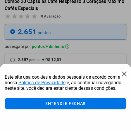
Combo 20 Cápsulas Café Nespresso 3 Corações Máximo
Cafés Especiais
0 Avaliação
2.651
pontos
ou resgate por
pontos + dinheiro
2.357
+ R$ 12,01
pontos
2.226
+ R$ 18,03
pontos
Este site usa cookies e dados pessoais de acordo com a
nossa
Política de Privacidade
e, ao continuar navegando
2.095
+ R$ 24,06
pontos
neste site, você declara estar ciente dessas condições.
Frete e Prazo
ENTENDI E FECHAR
Calcular frete
Utilizar endereço cadastrado