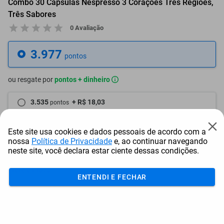
Combo 30 Cápsulas Nespresso 3 Corações Três Regiões,
Três Sabores
0 Avaliação
3.977
pontos
ou resgate por
pontos + dinheiro
3.535
+ R$ 18,03
pontos
3.338
+ R$ 27,09
pontos
Este site usa cookies e dados pessoais de acordo com a
nossa
Política de Privacidade
e, ao continuar navegando
3.142
+ R$ 36,11
pontos
neste site, você declara estar ciente dessas condições.
Frete e Prazo
ENTENDI E FECHAR
Calcular frete
Utilizar endereço cadastrado