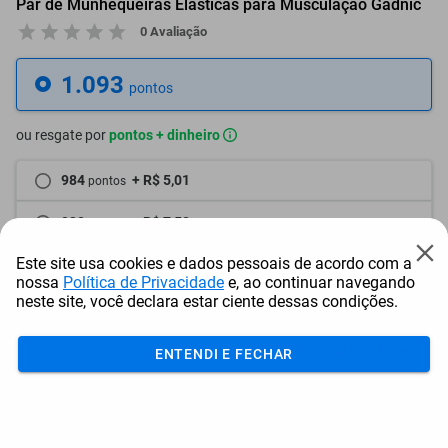
Par de Munhequeiras Elásticas para Musculação Gadnic
0 Avaliação
1.093
pontos
ou resgate por
pontos + dinheiro
984
+ R$ 5,01
pontos
930
+ R$ 7,50
pontos
Este site usa cookies e dados pessoais de acordo com a
875
+ R$ 10,03
pontos
nossa
Política de Privacidade
e, ao continuar navegando
neste site, você declara estar ciente dessas condições.
Frete e Prazo
Calcular frete
ENTENDI E FECHAR
Utilizar endereço cadastrado
Adicionar ao carrinho