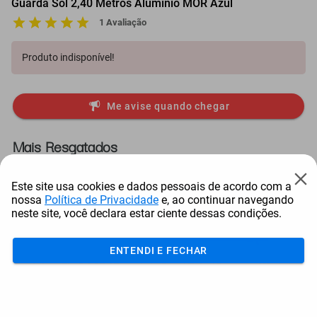
Guarda Sol 2,40 Metros Alumínio MOR Azul
1 Avaliação
Produto indisponível!
Me avise quando chegar
Mais Resgatados
Este site usa cookies e dados pessoais de acordo com a
nossa
Política de Privacidade
e, ao continuar navegando
neste site, você declara estar ciente dessas condições.
ENTENDI E FECHAR
Antena Starlink Mini De
Smart Tv Led Samsung 43"
Bay
Internet Via Sat...
Full Hd Tizen H...