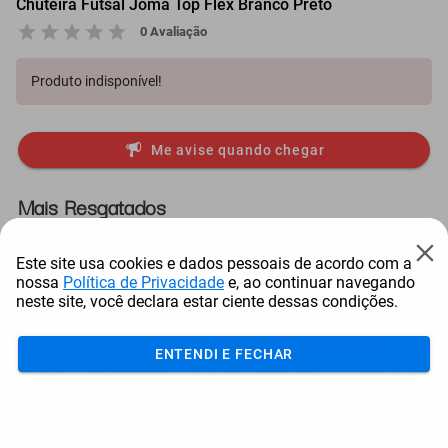
Chuteira Futsal Joma Top Flex Branco Preto
0 Avaliação
Produto indisponível!
Me avise quando chegar
Mais Resgatados
Este site usa cookies e dados pessoais de acordo com a
nossa
Política de Privacidade
e, ao continuar navegando
neste site, você declara estar ciente dessas condições.
ENTENDI E FECHAR
Antena Starlink Mini De
Smart Tv Led Samsung 43"
Bay
Internet Via Sat...
Full Hd Tizen H...