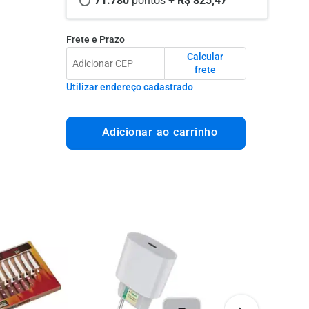
71.780 
pontos +
 R$ 825,47
Frete e Prazo
Calcular
frete
Utilizar endereço cadastrado
Adicionar ao carrinho