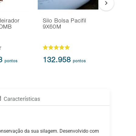
leirador
Silo Bolsa Pacifil
Silo Bolsa
 DMB
9X60M
9X75M
192.981
73
132.958
pontos
pontos
173.6
Características
 conservação da sua silagem. Desenvolvido com