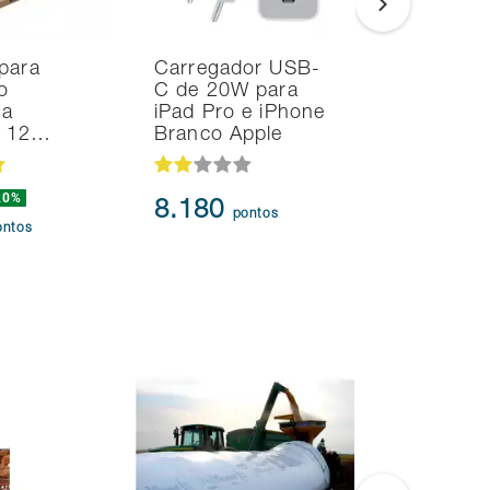
para
Carregador USB-
Noteboo
o
C de 20W para
Ultrafino
na
iPad Pro e iPhone
i7 24GB
d 12…
Branco Apple
SSD Intel
20%
239.873
8.180
pontos
217.3
ontos