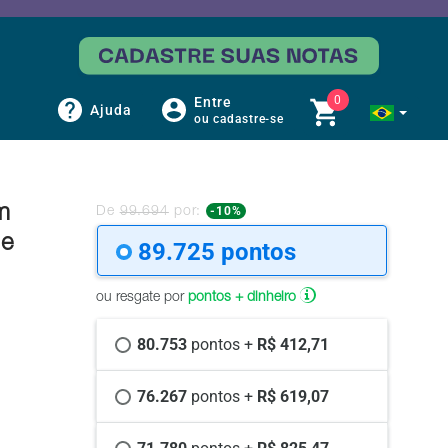
0
Entre
Ajuda
ou cadastre-se
m
-10%
De
99.694
por:
de
89.725 
pontos
ou resgate por
pontos + dinheiro
80.753 
pontos +
 R$ 412,71
76.267 
pontos +
 R$ 619,07