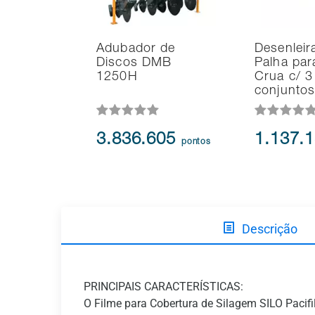
Adubador de
Desenleir
Discos DMB
Palha pa
1250H
Crua c/ 3
conjunto
3.836.605
1.137.
pontos
Descrição
PRINCIPAIS CARACTERÍSTICAS:
O Filme para Cobertura de Silagem SILO Pacif