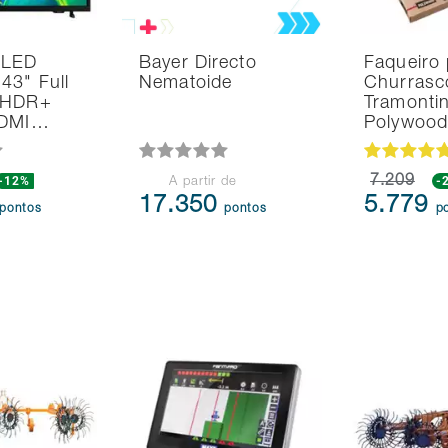
 LED
Bayer Directo
Faqueiro 
43" Full
Nematoide
Churrasc
 HDR+
Tramonti
HDMI…
Polywoo
-12%
7.209
-
A partir de
17.350
5.779
pontos
pontos
p