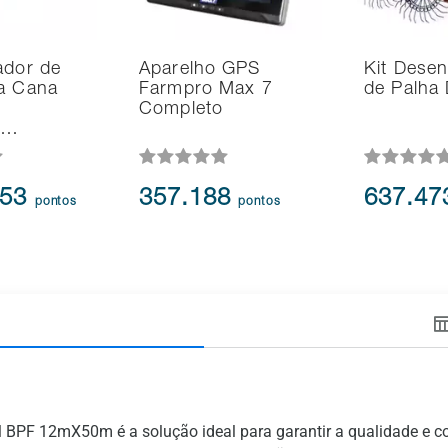
ador de
Aparelho GPS
Kit Desen
ra Cana
Farmpro Max 7
de Palha
Completo
s…
153
357.188
637.4
pontos
pontos
il BPF 12mX50m é a solução ideal para garantir a qualidade e