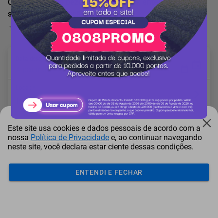
Curso Online Do bezerro ao boi gordo: entenda os
sistemas de produção
0 Avaliação
Data desejada: *
A partir de 15/08/2026
Local: *
* Campo obrigatório
Este site usa cookies e dados pessoais de acordo com a
nossa
Política de Privacidade
e, ao continuar navegando
neste site, você declara estar ciente dessas condições.
Adicionar ao carrinho
ENTENDI E FECHAR
Mais Resgatados