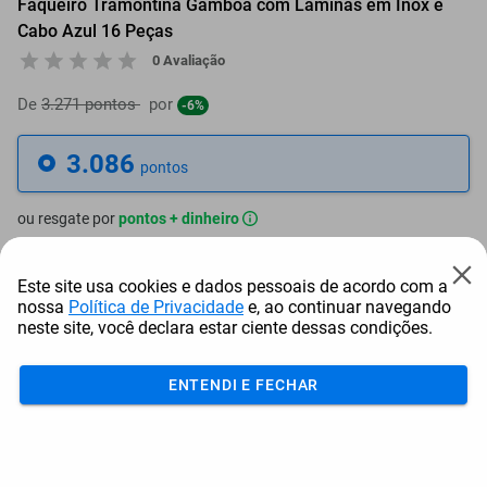
Faqueiro Tramontina Gamboa com Lâminas em Inox e
Cabo Azul 16 Peças
0 Avaliação
De
3.271 pontos
por
-6%
3.086
pontos
ou resgate por
pontos + dinheiro
2.778
+ R$ 14,17
pontos
Este site usa cookies e dados pessoais de acordo com a
nossa
Política de Privacidade
e, ao continuar navegando
2.624
+ R$ 21,25
pontos
neste site, você declara estar ciente dessas condições.
2.469
+ R$ 28,38
pontos
ENTENDI E FECHAR
Frete e Prazo
Calcular frete