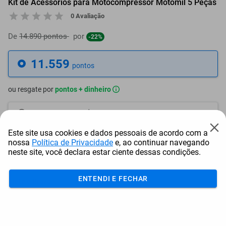
Kit de Acessórios para Motocompressor Motomil 5 Peças
0 Avaliação
De
14.890 pontos
por
-22%
11.559
pontos
ou resgate por
pontos + dinheiro
10.404
+ R$ 53,13
pontos
Este site usa cookies e dados pessoais de acordo com a
9.826
+ R$ 79,72
pontos
nossa
Política de Privacidade
e, ao continuar navegando
neste site, você declara estar ciente dessas condições.
9.248
+ R$ 106,31
pontos
ENTENDI E FECHAR
Frete e Prazo
Calcular frete
Utilizar endereço cadastrado