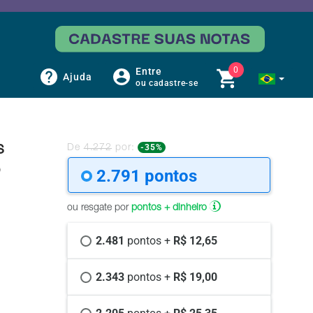
0
Entre
Ajuda
ou cadastre-se
s
-35%
De
4.272
por:
o
2.791 
pontos
ou resgate por
pontos + dinheiro
2.481 
pontos +
 R$ 12,65
2.343 
pontos +
 R$ 19,00