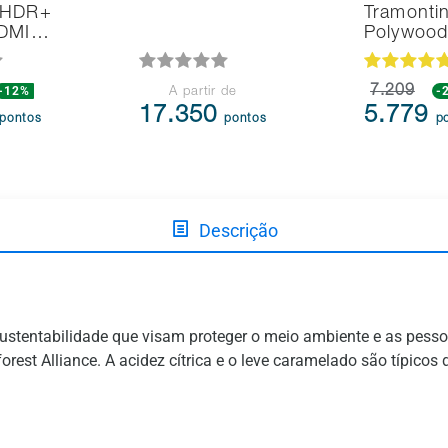
 HDR+
Tramonti
HDMI…
Polywoo
-12%
7.209
-
A partir de
17.350
5.779
pontos
pontos
p
Descrição
sustentabilidade que visam proteger o meio ambiente e as pesso
rest Alliance. A acidez cítrica e o leve caramelado são típicos