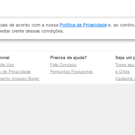
soais de acordo com a nossa
Política de Privacidade
e, ao contin
 estar ciente dessas condições.
cional
Precisa de ajuda?
Seja um p
 de Uso
Fale Conosco
Traga seu
as de Privacidade
Perguntas Frequentes
a Orbia
mento Impulso Bayer
Cadastre 
e Devoluções
Acessar a 
mento dos Grupos
res
e Consulta a
s e
tilhamento de Dados
io de Igualdade