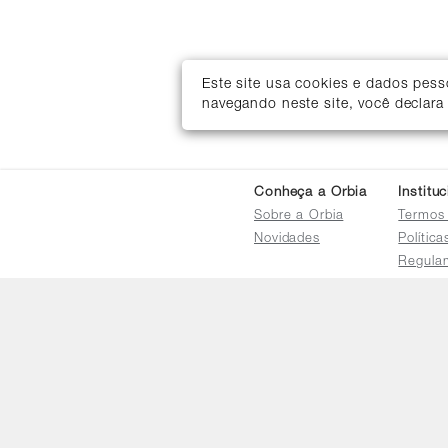
Este site usa cookies e dados pes
navegando neste site, você declara
Conheça a Orbia
Institu
Sobre a Orbia
Termos
Novidades
Polític
Regula
Trocas 
Regula
Familia
Termo d
Bureau
Compar
Relatór
Salarial