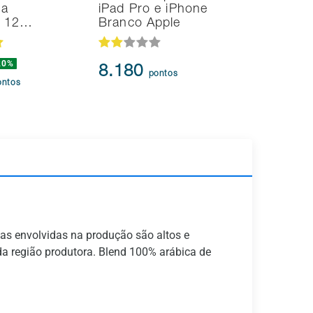
na
iPad Pro e iPhone
UHD 4K T
d 12…
Branco Apple
HDR10+
20%
8.180
95.91
pontos
ontos
as envolvidas na produção são altos e
 da região produtora. Blend 100% arábica de