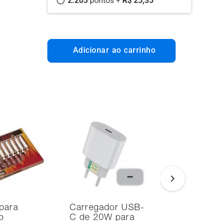
2.205 
pontos +
 R$ 25,35
Adicionar ao carrinho
para
Carregador USB-
Smart TV
o
C de 20W para
Samsung 