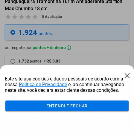
Panquequeira Tramontina Turim Antiaderente Starflon
Max Chumbo 18 cm
0 Avaliação
1.924
pontos
ou resgate por
pontos + dinheiro
1.732
+ R$ 8,83
pontos
1.636
+ R$ 13,25
pontos
Este site usa cookies e dados pessoais de acordo com a
nossa
Política de Privacidade
e, ao continuar navegando
1.540
+ R$ 17,66
pontos
neste site, você declara estar ciente dessas condições.
Frete e Prazo
ENTENDI E FECHAR
Calcular frete
Utilizar endereço cadastrado