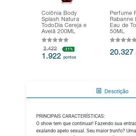
Colônia Body
Perfume 
Splash Natura
Rabanne I
TodoDia Cereja e
Eau de Toi
Avelã 200ML
50ML
2.422
-21%
20.327
1.922
pontos
Descrição
PRINCIPAIS CARACTERÍSTICAS:
O show tem que continuar! Fazendo sua entrad
exalando apelo sexual. Seu maior trunfo? Um