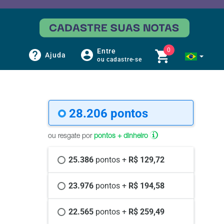
0
Entre
Ajuda
ou cadastre-se
28.206 
pontos
ou resgate por
pontos + dinheiro
25.386 
pontos +
 R$ 129,72
23.976 
pontos +
 R$ 194,58
22.565 
pontos +
 R$ 259,49