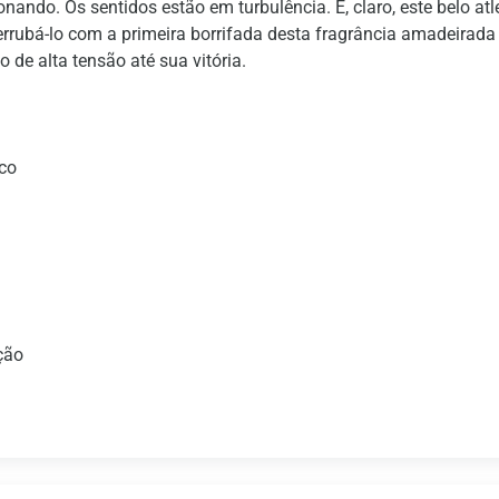
ando. Os sentidos estão em turbulência. E, claro, este belo atle
 derrubá-lo com a primeira borrifada desta fragrância amadeira
de alta tensão até sua vitória.
ico
ção