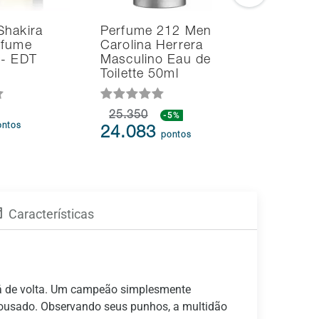
Shakira
Perfume 212 Men
Perfume
rfume
Carolina Herrera
Nyc Caro
 - EDT
Masculino Eau de
Herrera 
Toilette 50ml
Eau de T
25.350
-5%
33.997
ontos
24.083
26.23
pontos
Características
stá de volta. Um campeão simplesmente
 ousado. Observando seus punhos, a multidão