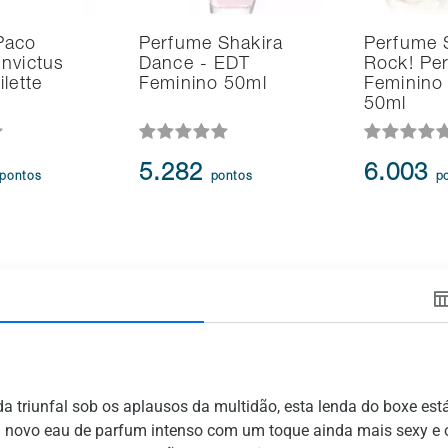
Paco
Perfume Shakira
Perfume 
nvictus
Dance - EDT
Rock! Pe
lette
Feminino 50ml
Feminino
50ml
5.282
6.003
pontos
pontos
p
a triunfal sob os aplausos da multidão, esta lenda do boxe e
a novo eau de parfum intenso com um toque ainda mais sexy e