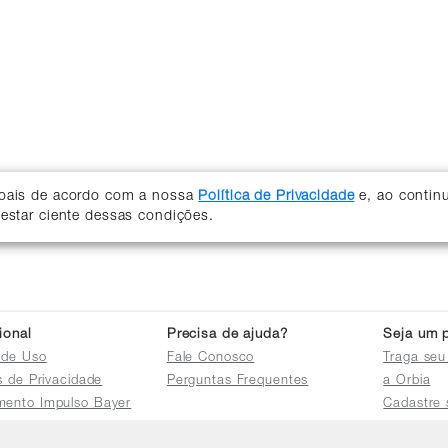
soais de acordo com a nossa
Política de Privacidade
e, ao contin
 estar ciente dessas condições.
cional
Precisa de ajuda?
Seja um p
 de Uso
Fale Conosco
Traga seu
as de Privacidade
Perguntas Frequentes
a Orbia
mento Impulso Bayer
Cadastre 
e Devoluções
Acessar a 