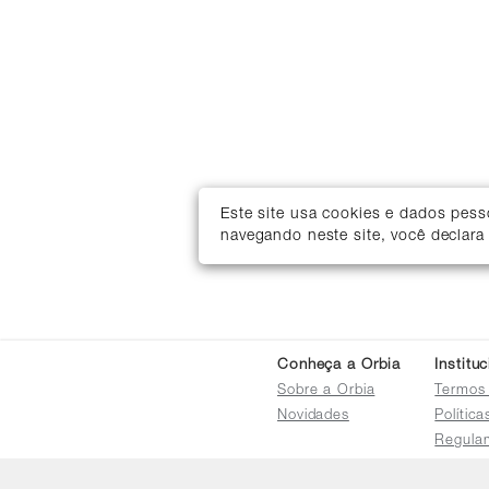
Este site usa cookies e dados pes
navegando neste site, você declara
Conheça a Orbia
Institu
Sobre a Orbia
Termos
Novidades
Polític
Regula
Trocas 