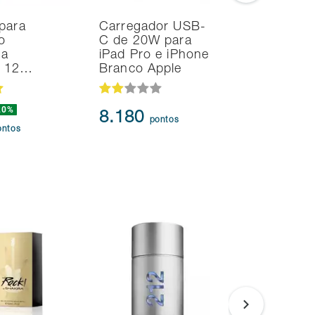
para
Carregador USB-
Smart TV
o
C de 20W para
Samsung 
na
iPad Pro e iPhone
UHD 4K T
d 12…
Branco Apple
HDR10+
20%
8.180
95.91
pontos
ontos