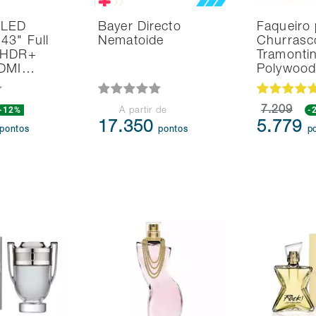
 LED
Bayer Directo
Faqueiro 
43" Full
Nematoide
Churrasc
 HDR+
Tramonti
HDMI…
Polywoo
-12%
7.209
-
A partir de
17.350
5.779
pontos
pontos
p