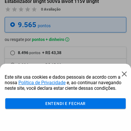
Estabilizador Bright 500Va Bivolt 115V Bright
0 Avaliação
9.565
pontos
ou resgate por
pontos + dinheiro
8.496
+ R$ 43,38
pontos
8.024
+ R$ 65,09
pontos
Este site usa cookies e dados pessoais de acordo com a
7.552
+ R$ 86,80
pontos
nossa
Política de Privacidade
e, ao continuar navegando
neste site, você declara estar ciente dessas condições.
Frete e Prazo
Calcular frete
ENTENDI E FECHAR
Utilizar endereço cadastrado
Adicionar ao carrinho