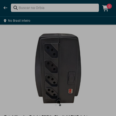
0
No Brasil inteiro