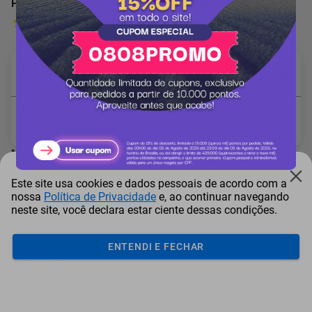
Programa de Desenvolvimento de Líderes - ALINHARH
1 Avaliação
Data desejada: *
A partir de 15/08/2026
Local: *
* Campo obrigatório
Este site usa cookies e dados pessoais de acordo com a
nossa
Política de Privacidade
e, ao continuar navegando
neste site, você declara estar ciente dessas condições.
Adicionar ao carrinho
ENTENDI E FECHAR
Mais Resgatados