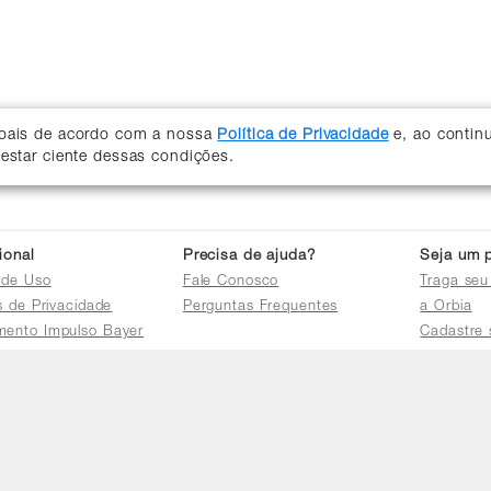
soais de acordo com a nossa
Política de Privacidade
e, ao contin
 estar ciente dessas condições.
cional
Precisa de ajuda?
Seja um p
 de Uso
Fale Conosco
Traga seu
as de Privacidade
Perguntas Frequentes
a Orbia
mento Impulso Bayer
Cadastre 
e Devoluções
Acessar a 
mento dos Grupos
res
e Consulta a
s e
tilhamento de Dados