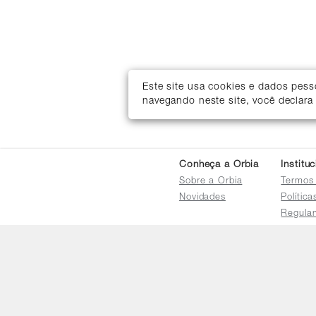
Este site usa cookies e dados pes
navegando neste site, você declara
Conheça a Orbia
Institu
Sobre a Orbia
Termos
Novidades
Polític
Regula
Trocas 
Regula
Familia
Termo d
Bureau
Compar