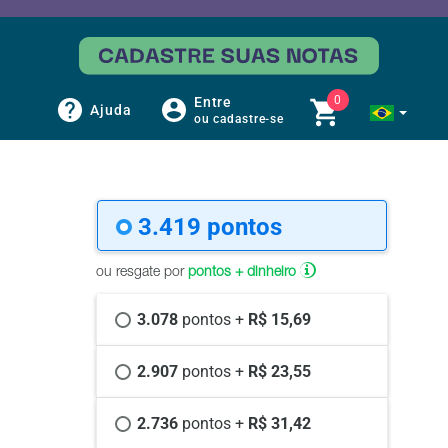
0
Entre
Ajuda
ou cadastre-se
3.419 
pontos
ou resgate por
pontos + dinheiro
3.078 
pontos +
 R$ 15,69
2.907 
pontos +
 R$ 23,55
2.736 
pontos +
 R$ 31,42